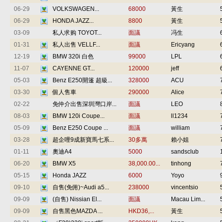
06-29
VOLKSWAGEN...
68000
黃生
06-29
HONDA JAZZ...
8800
黃生
03-09
私人求购 TOYOT...
面議
冯生
01-31
私人出售 VELLF...
面議
Ericyang
12-19
BMW 320i 白色
99000
LPL
11-07
CAYENNE GT...
120000
jeff
05-03
Benz E250開篷 超級...
328000
ACU
03-30
個人售車
290000
Alice
02-22
免仲介出售深圳灣口岸...
面議
LEO
08-03
BMW 120i Coupe...
面議
ll1234
05-09
Benz E250 Coupe ...
面議
william
03-28
超企哩9成新寶馬七系...
30多萬
賴小姐
01-11
奧迪A4
5000
sandsclub
06-20
BMW X5
38,000.00...
tinhong
05-15
Honda JAZZ
6000
Yoyo
09-10
自售(免佣)~Audi a5...
238000
vincentsio
09-09
(自售) Nissian El...
面議
Macau Lim...
09-09
自售黑色MAZDA ...
HKD36,...
黃生