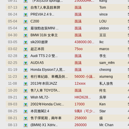
08-31
（F30)320i sport版...
250000HK...
kang
07-13
自售7人車及靚車牌
面議
Tom
06-24
PREVIA 2.4 9...
面議
vince
05-04
C200
面議
LOU
05-04
最強勁改裝MINI ...
面議
yiidoo
04-30
BMW 318i 女車主
面議
豆豆
03-05
slk200連牌
438000.00...
lkc
03-02
超正本田
75oo
marco
02-28
Audi TTS 2.0 雙...
面議
李生
02-25
AUDI A5
面議
sam_mfm
01-19
Honda Elysion7人黑...
面議
cheong
11-23
有行車紀錄、車機及倒...
56000 小議...
xiumeng
11-08
2013年本田JAZZ
12xxxx
私人放售
10-20
售7人車 TOYOTA...
面議
何生
09-21
Wish ML72-
HKD628...
吳華
09-03
2002年Honda Civic...
17000
Ken
08-25
本田雅閣2.4
9萬8（可少...
Star
08-21
售子彈尾期，兩年車
258000
揚
08-13
(BMW) X1 Xdriv...
260000
Mr. Chan