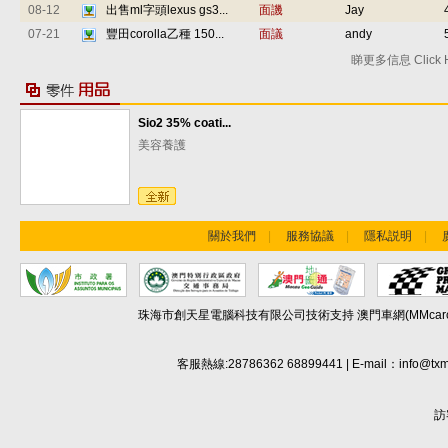
08-12
出售ml字頭lexus gs3...
面譏
Jay
07-21
豐田corolla乙種 150...
面議
andy
睇更多信息 Click 
Sio2 35% coati...
美容養護
關於我們
|
服務協議
|
隱私説明
|
珠海市創天星電腦科技有限公司技術支持 澳門車網(MMcarcar.com) Copyr
客服熱線:28786362 68899441 | E-mail：info@txm
訪