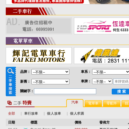
品牌：
車系：
車牌：
新舊：
關鍵字：
搜 索
汽車
電單車
零配件
靚
全部
|
車行放車
|
個人放車
|
個人求購
日期
標題
價格
發佈方