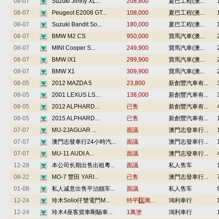
08-07
Suzuki Jimny XL...
208,800
夏巴工程(澳...
08-07
Peugeot E2008 GT...
108,000
夏巴工程(澳...
08-07
Suzuki Bandit So...
180,000
夏巴工程(澳...
08-07
BMW M2 CS
950,000
寶馬汽車(澳...
08-07
MINI Cooper S...
249,900
寶馬汽車(澳...
08-07
BMW iX1
299,900
寶馬汽車(澳...
08-07
BMW X1
309,900
寶馬汽車(澳...
08-05
2012 MAZDA 5
23,800
新創豐汽車有...
08-05
2001 LEXUS LS...
138,000
新創豐汽車有...
08-05
2012 ALPHARD...
已售
新創豐汽車有...
08-05
2015 ALPHARD...
已售
新創豐汽車有...
07-07
MU-2JAGUAR ...
面議
澳門志發車行...
07-07
澳門志發車行24小時汽...
面議
澳門志發車行...
07-07
MU-11 AUDI A...
面議
澳門志發車行...
12-28
本公司长期出售出租粵...
面議
私人售车
08-22
MO-7 豐田 YARI...
已售
澳門志發車行...
01-08
私人诚意出售平治靓车...
面議
私人售车
12-24
玲木Solio仔雙電門M...
特平3️⃣萬...
鴻利車行
12-24
玲木4座客貨車剛驗車...
1萬塗
鴻利車行