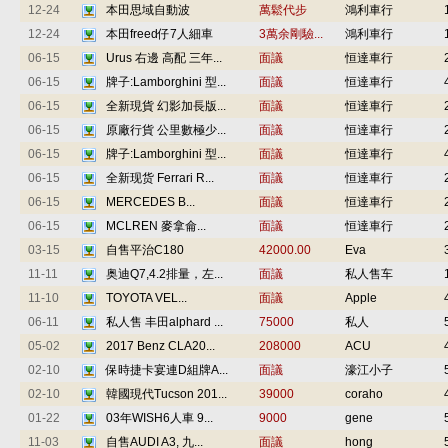
12-24
本田思域自動波
萬鬆代步
鴻利車行
12-24
本田freed仔7人細車
3萬余剛驗...
鴻利車行
06-15
Urus 右邊 高配 三年...
面議
恒達車行
06-15
牌子:Lamborghini 型...
面議
恒達車行
06-15
全新現貨 幻影加長版...
面議
恒達車行
06-15
原廠行貨 公里數極少...
面議
恒達車行
06-15
牌子:Lamborghini 型...
面議
恒達車行
06-15
全新现货 Ferrari R...
面議
恒達車行
06-15
MERCEDES B...
面議
恒達車行
06-15
MCLREN 麥拿侖...
面議
恒達車行
03-15
自售平治C180
42000.00
Eva
11-11
奥迪Q7,4.2排量，左...
面議
私人售车
11-10
TOYOTA VEL...
面議
Apple
06-11
私人售 丰田alphard ...
75000
私人
05-02
2017 Benz CLA20...
208000
ACU
02-10
保時捷卡宴連D組牌A...
面議
濠江小子
02-10
韓國現代Tucson 201...
39000
coraho
01-22
03年WISH6人車 9...
9000
gene
11-03
自售AUDI A3, 九...
面議
hong